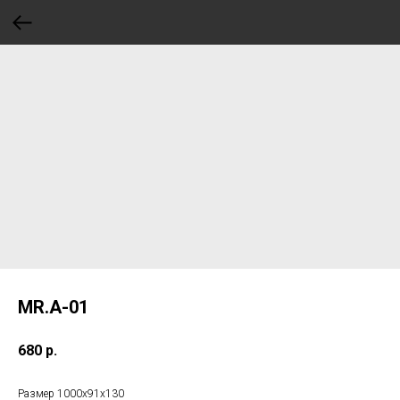
MR.A-01
680
р.
Размер 1000х91х130