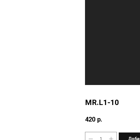
MR.L1-10
420
р.
Доба